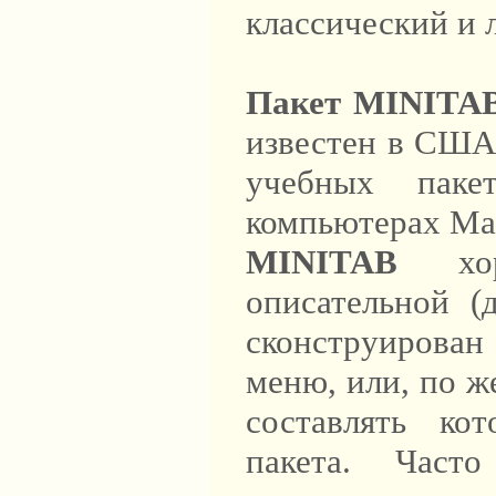
классический и 
Пакет MINITA
известен в США,
учебных паке
компьютерах Mac
MINITAB
хор
описательной (
сконструирован
меню, или, по ж
составлять ко
пакета. Част