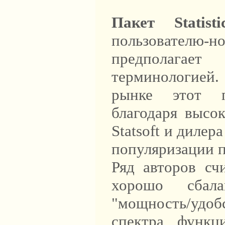
Пакет Statist
пользователю-н
предполагае
терминологией
рынке этот п
благодаря высо
Statsoft и дилер
популяризации па
Ряд авторов сч
хорошо сбал
"мощность/удоб
спектра функц