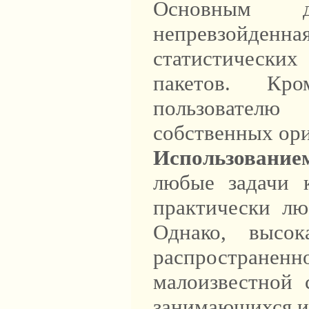
Основным д
непревзойд
статистических
пакетов. Кр
пользовател
собственных ор
Использование
любые задачи к
практически лю
Однако, высо
распростране
малоизвестной 
занимающихся и