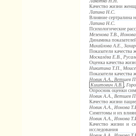
Лакотко Н.Н.
Качество жизни женщи
Лапина Н.С.
Влияние сертралина 
Лапина Н.С.
Психологические расс
Мезенова Т.В., Ионова
Динамика показателе
Михайлова А.Е., Захар
Показатели качества 
Москалёва Е.В., Русал
Оценка качества жизн
Никитина Т.П., Моисе
Показатели качества 
Hовик А.А., Ветшев П.
Киштович А.В.
, Гор
Опросник оценки сим
Новик А.А., Ветшев П.
Качество жизни пацие
Новик А.А., Ионова Т.
Симптомы и их влиян
Новик А.А., Ионова Т.
Качество жизни и си
исследования
Новик А.А., Ионова Т.