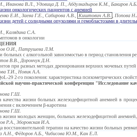
И., Иванова В.Л., Удовица Д. П., Абдулкадыров К.М., Бакиров А.Б.
жизни онкологических пациентов с анемией
нко Е.И., Заева Г.Е., Сабирова А.В.,
Киштович А.В.
, Попова Н.
жизни детей с солидными опухолями и гемобластозами в длител
И., Калядина С.А.
мптомов в онкологии
ЩЕНИЯ
цов О.И., Патрушева Л.М.
и больных с алкогольной зависимостью в период становления р
тов В.В., Дорончук Д.Н.
нтов при разных методах дренирования верхних мочевых путей
ова Т.И., Новик А.А.
L-29 2-го поколения: характеристика психометрических свойс
ской научно-практической конференции "Исследование каче
анова Г.Ш.
а качества жизни больных железодефицитной анемией в процес
чения с включением β-каротина
анова Г.Ш.
а жизни молодых женщин, больных железодефицитной анемией, 
ов Р.А., Зборовская И.А.
а восстановительной терапии на качество жизни больных ревм
а А.Н., Фёдоров А.Б., Чибисова Ю.М., Кан Е.Л.