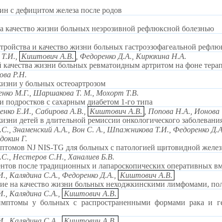
н с дефицитом железа после родов
на качество жизни больных неэрозивной рефлюксной болезнью
тройства и качество жизни больных гастроэзофагеальной рефл
 Т.И.,
Киштович А.В.
, Федоренко Д.А., Кирюхина Н.А.
й качества жизни больных ревматоидным артритом на фоне тер
ова Р.Н.
жизни у больных остеоартрозом
енко М.Г., Шаршакова Т. М., Мохорт Т.В.
и подростков с сахарным диабетом 1-го типа
енко Е.И., Сабирова А.В.,
Киштович А.В.
, Попова Н.А., Ионова 
жизни детей в длительной ремиссии онкологического заболевани
C., Знаменский А.A., Вон С. A., Шпажникова Т.И., Федоренко Д.А
одокин Г.
птомов NJ NIS-TG для больных с патологией щитовидной желе
С., Нестеров С.Н., Ханалиев Б.В.
нтов после традиционных и лапароскопических оперативных вм
И., Калядина С.А., Федоренко Д.А.,
Киштович А.В.
ие на качество жизни больных неходжкинскими лимфомами, по
И., Калядина С.А.,
Киштович А.В.
мптомы у больных с распространенными формами рака и гем
И., Калядина С.А.,
Киштович А.В.