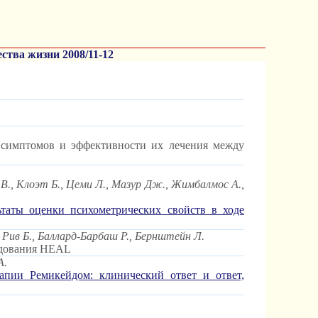
ства жизни 2008/11-12
 симптомов и эффективности их лечения между
 В., Клоэт Б., Цеми Л., Мазур Дж., Жимбалмос А.,
таты оценки психометрических свойств в ходе
 Рив Б., Баллард-Барбаш Р., Бернштейн Л.
ледования HEAL
А.
пии Ремикейдом: клинический ответ и ответ,