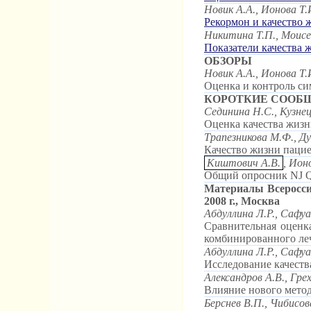
Новик А.А., Ионова Т.
Рекормон и качество 
Никитина Т.П., Моисее
Показатели качества 
ОБЗОРЫ
Новик А.А., Ионова Т.
Оценка и контроль си
КОРОТКИЕ СООБ
Сединина Н.С., Кузне
Оценка качества жизн
Трапезникова М.Ф., Ду
Качество жизни пацие
Киштович А.В.
, Ион
Общий опросник NJ Qo
Материалы Всероссий
2008 г., Москва
Абдуллина Л.Р., Сафу
Сравнительная оценк
комбинированного ле
Абдуллина Л.Р., Сафу
Исследование качеств
Александров А.В., Грех
Влияние нового метод
Берснев В.П., Чибисов