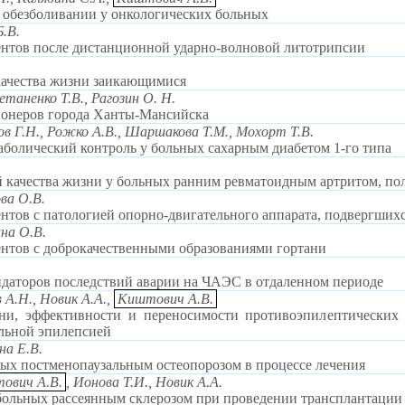
 обезболивании у онкологических больных
Б.В.
ентов после дистанционной ударно-волновой литотрипсии
качества жизни заикающимися
таненко Т.В., Рагозин О. Н.
ионеров города Ханты-Мансийска
ов Г.Н., Рожко А.В., Шаршакова Т.М., Мохорт Т.В.
аболический контроль у больных сахарным диабетом 1-го типа
 качества жизни у больных ранним ревматоидным артритом, по
ова О.В.
нтов с патологией опорно-двигательного аппарата, подвергши
на О.В.
нтов с доброкачественными образованиями гортани
идаторов последствий аварии на ЧАЭС в отдаленном периоде
 А.Н., Новик А.А.,
Киштович А.В.
ни, эффективности и переносимости противоэпилептических 
льной эпилепсией
на Е.В.
ых постменопаузальным остеопорозом в процессе лечения
ович А.В.
, Ионова Т.И., Новик А.А.
больных рассеянным склерозом при проведении трансплантации