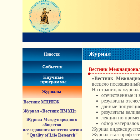
Журнал
Вестник Межнациональ
«Вестник Межнацио
всецело посвященный
На страницах журнал
отечественные и 
результаты отече
данные популяци
результаты валид
лекции по примен
обзор материалов
Журнал индексируетс
Журнал стал професс