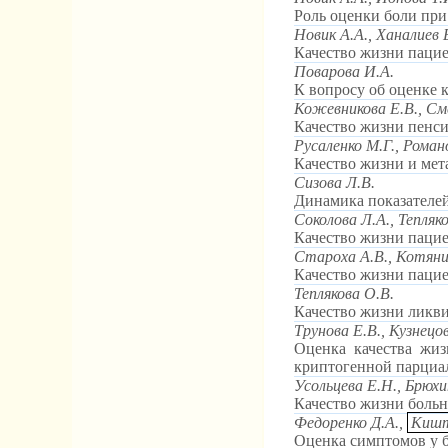
Роль оценки боли при
Новик А.А., Ханалиев 
Качество жизни паци
Поварова И.А.
К вопросу об оценке 
Кожевникова Е.В., Сме
Качество жизни пенс
Русаленко М.Г., Роман
Качество жизни и мет
Сизова Л.В.
Динамика показателей
Соколова Л.А., Тепляк
Качество жизни пацие
Староха А.В., Котяни
Качество жизни пацие
Теплякова О.В.
Качество жизни ликв
Трунова Е.В., Кузнецов
Оценка качества жиз
криптогенной парциа
Усольцева Е.Н., Брюхи
Качество жизни больн
Федоренко Д.А.,
Кишт
Оценка симптомов у 