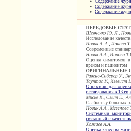
Содержание журна
Содержание журна
Содержание журна
ПЕРЕДОВЫЕ СТАТ
Шевченко Ю. Л., Новик
Исследование качеств
Новик А. А., Ионова Т.
Современные стандарт
Новик А.А., Ионова Т.
Оценка симптомов в 
врачом и пациентом
ОРИГИНАЛЬНЫЕ 
Равенс-Сиберер У., Эк
Таунтас У., Хэгвист 
Опросник для оценки
исследования в 13 ев
Миске К., Смит Э., Ал
Слабость у больных р
Новик А.А., Мезенова 
Системный монитори
связанный с качество
Хожаев А.А.
Оценка качества жиз