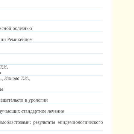
юксной болезнью
апии Ремикейдом
Т.И.
я
., Ионова Т.И.,
зы
ешательств в урологии
лучающих стандартное лечение
областозами: результаты эпидемиологического