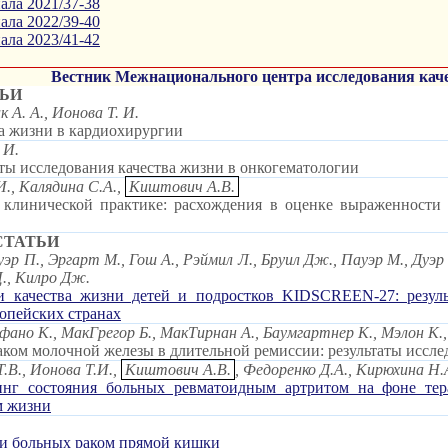
ла 2021/37-38
ла 2022/39-40
ла 2023/41-42
Вестник Межнационального центра исследования каче
ЬИ
 А. А., Ионова Т. И.
а жизни в кардиохирургии
 И.
ы исследования качества жизни в онкогематологии
И., Калядина С.А.,
Киштович А.В.
клинической практике: расхождения в оценке выраженности
СТАТЬИ
уэр П., Эргарт М., Гош А., Рэймил Л., Бруил Дж., Пауэр М., Дуэр
Ц., Килро Дж.
 качества жизни детей и подростков KIDSCREEN-27: резуль
ропейских странах
фано К., МакГрегор Б., МакТирнан А., Баумгартнер К., Мэлон К.,
аком молочной железы в длительной ремиссии: результаты исс
Т.В., Ионова Т.И.,
Киштович А.В.
, Федоренко Д.А., Кирюхина Н.
нг состояния больных ревматоидным артритом на фоне тера
м жизни
ни больных раком прямой кишки