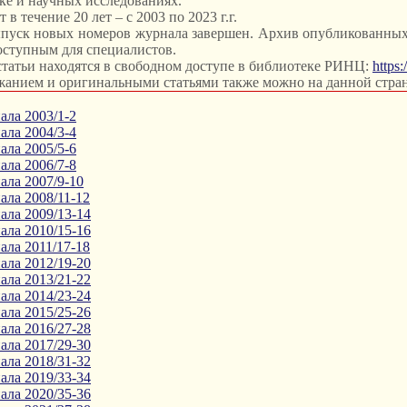
ке и научных исследованиях.
в течение 20 лет – с 2003 по 2023 г.г.
ыпуск новых номеров журнала завершен. Архив опубликованных
доступным для специалистов.
татьи находятся в свободном доступе в библиотеке РИНЦ:
https:
жанием и оригинальными статьями также можно на данной стра
ла 2003/1-2
ла 2004/3-4
ла 2005/5-6
ла 2006/7-8
ла 2007/9-10
ла 2008/11-12
ла 2009/13-14
ла 2010/15-16
ла 2011/17-18
ла 2012/19-20
ла 2013/21-22
ла 2014/23-24
ла 2015/25-26
ла 2016/27-28
ла 2017/29-30
ла 2018/31-32
ла 2019/33-34
ла 2020/35-36