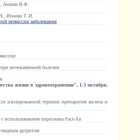
, Ачикян В.Ф.
А., Ионова Т. И.
ьной ремиссии заболевания
емиссии
 при мочекаменной болезни
тв
ства жизни в здравоохранении", 1-3 октября,
се изолированной терапии препаратом железа и
с использованием опросника Fact-Аn
атоидным артритом