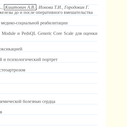
.,
Киштович А.В.
, Ионова Т.И., Городокин Г.
елезы до и после оперативного вмешательства
 медико-социальной реабилитации
Module и PedsQL Generic Core Scale для оценки
токсикацией
й и психологический портрет
стеоартрозом
емической болезнью сердца
тв