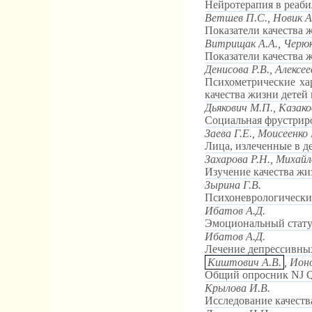
Нейротерапия в реаб
Ветшев П.С., Hовик А.
Показатели качества 
Витрищак А.А., Черю
Показатели качества
Денисова Р.В., Алексе
Психометрические хар
качества жизни детей
Дьякович М.П., Казако
Социальная фрустриро
Заева Г.Е., Моисеенко 
Лица, излеченные в д
Захарова Р.Н., Михайл
Изучение качества жи
Зырина Г.В.
Психоневрологически
Ибатов А.Д.
Эмоциональный стату
Ибатов А.Д.
Лечение депрессивны
Киштович А.В.
, Ион
Общий опросник NJ Qo
Крылова И.В.
Исследование качест