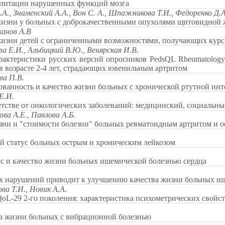
илитации нарушенных функций мозга
А., Знаменский А.А., Вон С. А., Шпажникова Т.И., Федоренко Д.А
жизни у больных с доброкачественными опухолями щитовидной ж
канов А.В
 жизни детей с ограниченными возможностями, получающих курс
ева Е.И., Альбицкий В.Ю., Венярская И.В.
актеристики русских версий опросников PedsQL Rheumatology 
 в возрасте 2-4 лет, страдающих ювенильным артритом
ва П.В.
ванность и качество жизни больных c хронической ртутной ин
Е.И.
етстве от онкологических заболеваний: медицинский, социальны
ова А.Е., Павлова А.Б.
зни и "стоимости болезни" больных ревматоидным артритом и о
й статус больных острым и хроническим лейкозом
с и качество жизни больных ишемической болезнью сердца
х нарушений приводит к улучшению качества жизни больных иш
ова Т.И., Новик А.А.
L-29 2-го поколения: характеристика психометрических свойс
ва жизни больных с вибрационной болезнью